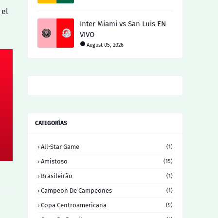
 el
Inter Miami vs San Luis EN
VIVO
August 05, 2026
CATEGORÍAS
All-Star Game
(1)
Amistoso
(15)
Brasileirão
(1)
Campeon De Campeones
(1)
Copa Centroamericana
(9)