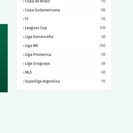
Copa De Brasil
(1)
Copa Sudamericana
(6)
F1
(1)
Leagues Cup
(13)
Liga Hondureña
(2)
Liga MX
(14)
Liga Promerica
(3)
Liga Uruguaya
(2)
MLS
(2)
Superliga Argentina
(1)